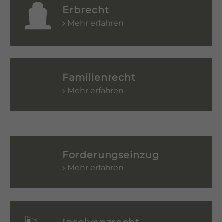
Erbrecht
info@yourdomain.com
Mehr erfahren
About us
Lorem ipsum dolor sit amet, consectetuer
adipiscing elit.
Familienrecht
Aenean commodo ligula eget dolor. Aenean
Mehr erfahren
massa. Cum sociis natoque penatibus et
magnis dis parturient montes, nascetur
ridiculus mus. Donec quam felis, ultricies nec.
Forderungseinzug
Mehr erfahren