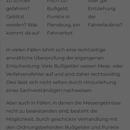
Zu schnell
mich zu?
oder gar
info@yourdomain.com
gefahren?
Bußgeld,
Entziehung
Geblitzt
Punkte in
der
About us
worden? Was
Flensburg, ein
Fahrerlaubnis?
Lorem ipsum dolor sit amet, consectetuer
kommt da auf
Fahrverbot
adipiscing elit.
In vielen Fällen lohnt sich eine rechtzeitige
Aenean commodo ligula eget dolor. Aenean
massa. Cum sociis natoque penatibus et
anwaltliche Überprüfung der ergangenen
magnis dis parturient montes, nascetur
Entscheidung. Viele Bußgelder weisen Mess- oder
ridiculus mus. Donec quam felis, ultricies nec.
Verfahrensfehler auf und sind daher rechtswidrig.
Dies lässt sich nicht selten durch Hinzuziehung
eines Sachverständigen nachweisen.
Aber auch in Fällen, in denen die Messergebnisse
nicht zu beanstanden sind, besteht die
Möglichkeit, durch geschickte Verhandlung mit
den Ordnungsbehörden Bußgelder und Punkte